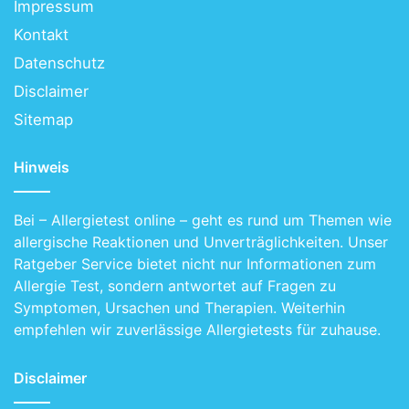
Impressum
Inhaltsverzeichnis
Kontakt
Datenschutz
Das Wichtigste in Kürze
Disclaimer
Heuschnupfen und Lebensmittelallergien: Was sind
Sitemap
sie?
Was ist Heuschnupfen?
Hinweis
Was sind Lebensmittelallergien?
Ursachen von Heuschnupfen und
Bei – Allergietest online – geht es rund um Themen wie
allergische Reaktionen und Unverträglichkeiten. Unser
Lebensmittelallergien
Ratgeber Service bietet nicht nur Informationen zum
Warum entwickeln manche Menschen
Allergie Test, sondern antwortet auf Fragen zu
Heuschnupfen?
Symptomen, Ursachen und Therapien. Weiterhin
Welche Faktoren tragen zu
empfehlen wir zuverlässige Allergietests für zuhause.
Lebensmittelallergien bei?
Disclaimer
Symptome von Heuschnupfen und
Lebensmittelallergien