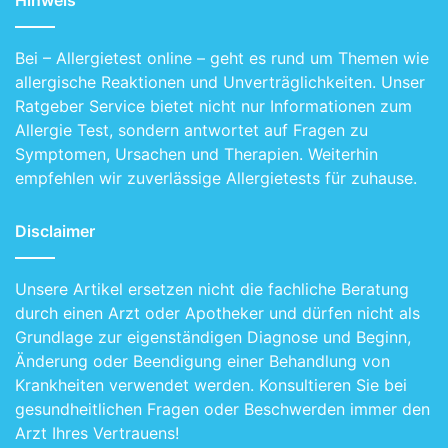
einen guten Anlass, Ihre Körperwahrnehmung zu
verbessern.
Bei – Allergietest online – geht es rund um Themen wie
allergische Reaktionen und Unverträglichkeiten. Unser
Was also kann es sein? Sie liegen in der Früh im Bett,
Ratgeber Service bietet nicht nur Informationen zum
sind noch nicht ganz wach – Halbschlaf eben – und Sie
Allergie Test, sondern antwortet auf Fragen zu
Symptomen, Ursachen und Therapien. Weiterhin
kratzen sich. Sie scheinen am ganzen Körper
empfehlen wir zuverlässige Allergietests für zuhause.
plötzlichen Juckreiz zu haben.
Disclaimer
Wie können Sie mit dieser Situation am Besten
umgehen?
Unsere Artikel ersetzen nicht die fachliche Beratung
Nun, zunächst einmal würde ich Ihnen die Stopp-
durch einen Arzt oder Apotheker und dürfen nicht als
Technik empfehlen. Halten Sie inne. Stopp! Alles was
Grundlage zur eigenständigen Diagnose und Beginn,
Sie gerade tun halten Sie an und Sie fragen in sich
Änderung oder Beendigung einer Behandlung von
hinein, was gerade los ist? Dazu nehmen Sie ein paar
Krankheiten verwendet werden. Konsultieren Sie bei
tiefe Atemzüge, während Sie sich das fragen. Das ist
gesundheitlichen Fragen oder Beschwerden immer den
die einfachste Methode, um Ihre Körperwahrnehmung
Arzt Ihres Vertrauens!