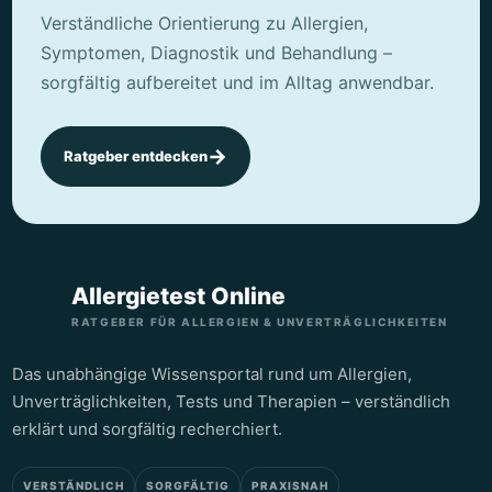
Mit einem Mückenstich lassen sich Bienen-, wie
Verständliche Orientierung zu Allergien,
Wespenstiche außerdem kaum vergleichen. Während
Symptomen, Diagnostik und Behandlung –
der Mückenstich kaum spürbar ist und lediglich juckt,
sorgfältig aufbereitet und im Alltag anwendbar.
birgt der Stich einer Biene ernsthafte Gefahren.
Durchaus muss hier sogar der Notarzt gerufen
werden, denn allergische Reaktionen sind hier gar
→
Ratgeber entdecken
nicht so selten. Reagieren Sie nicht allergisch auf einen
Bienenstich, helfen Ihnen aber auch verschiedene
Hausmittel schnell.
Allergietest Online
Inhaltsverzeichnis
RATGEBER FÜR ALLERGIEN & UNVERTRÄGLICHKEITEN
Stichheiler kaufen beim Onlineshop No. 1
Das unabhängige Wissensportal rund um Allergien,
Welche ersten Maßnahmen helfen nach einem
Unverträglichkeiten, Tests und Therapien – verständlich
Bienenstich?
erklärt und sorgfältig recherchiert.
Bienenstich behandeln bei einer allergischen
Reaktionen
VERSTÄNDLICH
SORGFÄLTIG
PRAXISNAH