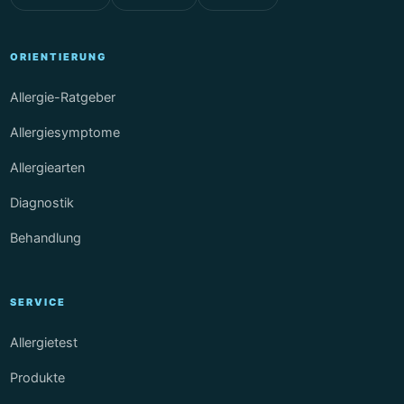
Insektenstichallergie – Welche Maßnahmen gilt
es zu ergreifen nach einem Insektenstich?
Richtiges Behandeln eines Bienenstichs
ORIENTIERUNG
Hausmittel gegen Bienenstiche
Bienenstich behandeln mit Hitze
Allergie-Ratgeber
Hausmittel Zwiebel – Auch gegen Bienenstich hilft
Allergiesymptome
dieses Gewächs
Natron und Essig gegen Bienenstich Symptome
Allergiearten
ASS hilft auch bei Bienenstichen
Diagnostik
Zuckerbehandlung bei Bienenstich
Papain als Hausmittel – Zügige Hilfe durch
Behandlung
giftzersetzende Enzyme
Ätherische Öle gegen Schwellungen nach einem
Bienenstich
SERVICE
Honig und andere Nahrungsmittel bei Bienenstich
Calcium Brausetabletten gegen Insektenstiche
Allergietest
Schnelle Hilfe aus der Natur – Natürliche
Produkte
Behandlungsmethoden bei Bienenstich