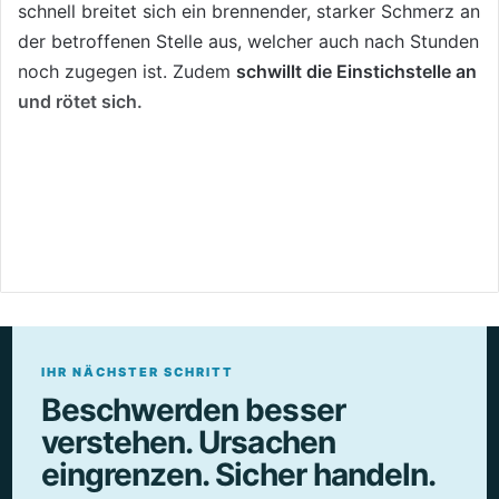
schnell breitet sich ein brennender, starker Schmerz an
der betroffenen Stelle aus, welcher auch nach Stunden
noch zugegen ist. Zudem
schwillt die Einstichstelle an
und rötet sich.
IHR NÄCHSTER SCHRITT
Beschwerden besser
Wie einen Bienenstich behandeln? – Schnelle
verstehen. Ursachen
Anleitung [Bildinhalt mit KI erstellt]
eingrenzen. Sicher handeln.