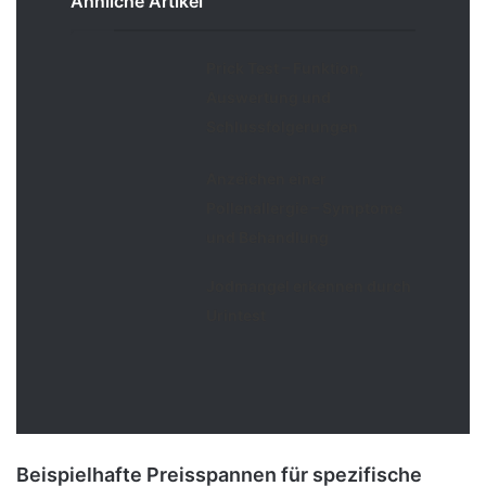
Ähnliche Artikel
Prick Test – Funktion,
Auswertung und
Schlussfolgerungen
Anzeichen einer
Pollenallergie – Symptome
und Behandlung
Jodmangel erkennen durch
Urintest
Beispielhafte Preisspannen für spezifische